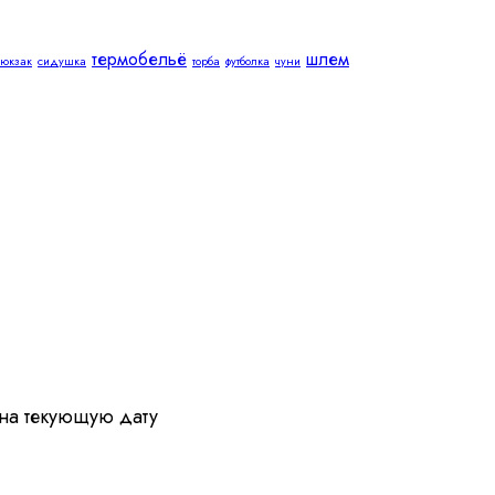
термобельё
шлем
юкзак
сидушка
торба
футболка
чуни
 на текующую дату