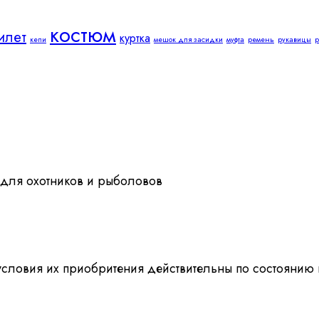
костюм
илет
куртка
кепи
мешок для засидки
муфта
ремень
рукавицы
р
 для охотников и рыболовов
 условия их приобритения действительны по состоянию